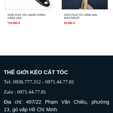
Mua Ngay
Mua Ngay
CHỔI PHỦI TÓC ANDIS CHÍNH
CHỔI PHỦI TÓC MỀM MỊN
HÃNG USA
MASTERLEE
120.000 đ
65.000 đ
THẾ GIỚI KÉO CẮT TÓC
Tel: 0936.777.312 - 0971.44.77.81
Zalo : 0971.44.77.81
Địa chỉ: 497/22 Phạm Văn Chiêu, phường
13, gò vấp Hồ Chí Minh