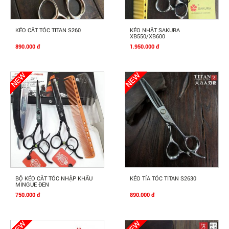
Mua Ngay
Mua Ngay
KÉO CẮT TÓC TITAN S260
KÉO NHẬT SAKURA
XB550/XB600
890.000 đ
1.950.000 đ
Mua Ngay
Mua Ngay
BỘ KÉO CẮT TÓC NHẬP KHẨU
KÉO TỈA TÓC TITAN S2630
MINGUE ĐEN
750.000 đ
890.000 đ