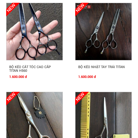
Mua Ngay
Mua Ngay
BỘ KÉO CẮT TÓC CAO CẤP
BỘ KÉO NHẬT TAY TRÁI TITAN
TITAN H560
1.600.000 đ
1.600.000 đ