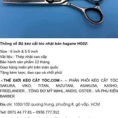
Thông số
Bộ kéo cắt tóc nhật bản hagane HG02
:
Size : 6 inch & 5.5 inch
Vật liệu : Thép nhật cao cấp
Bảo hành sản phẩm 12 tháng
Giao hàng miên phí trên toàn quốc
Tặng kèm lược, dao cạo và chổi phủi
​＜
THẾ GIỚI KÉO CẮT TÓC.COM
＞ – PHÂN PHỐI KÉO CẮT TÓ
SAKURA, VIKO, TITAN, MIZUTANI, ASAKUSA, KASHO,
FREELANDER…TÔNG ĐƠ MỸ WAHL, ANDIS, OSTER…VÀ PHỤ KIỆN
BARBER
1050/102 quang trung, phường 8, gò vấp, HCM
Địa chỉ:
Tell: 0971.44.77.81 – 0936.777.312