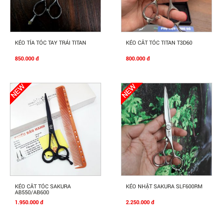
Mua Ngay
Mua Ngay
KÉO TỈA TÓC TAY TRÁI TITAN
KÉO CĂT TÓC TITAN T3D60
850.000 đ
800.000 đ
Mua Ngay
Mua Ngay
KÉO CẮT TÓC SAKURA
KÉO NHẬT SAKURA SLF600RM
AB550/AB600
1.950.000 đ
2.250.000 đ