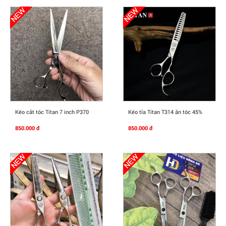
Mua Ngay
Mua Ngay
Kéo cắt tóc Titan 7 inch P370
Kéo tỉa Titan T314 ăn tóc 45%
850.000 đ
850.000 đ