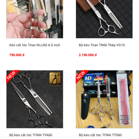
Mua Ngay
Mua Ngay
Kéo cắt tóc Titan MJJ65 6.5 inch
Bộ kéo Titan TN60 Thép VG10
790.000 đ
2.190.000 đ
Mua Ngay
Mua Ngay
Bộ kéo cắt tóc TITAN TYA60
Bộ kéo cắt tóc TITAN TTD60