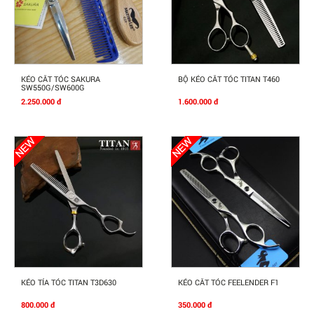
Mua Ngay
Mua Ngay
KÉO CẮT TÓC SAKURA
BỘ KÉO CẮT TÓC TITAN T460
SW550G/SW600G
2.250.000 đ
1.600.000 đ
Mua Ngay
Mua Ngay
KÉO TỈA TÓC TITAN T3D630
KÉO CẮT TÓC FEELENDER F1
800.000 đ
350.000 đ