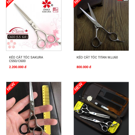
Mua Ngay
Mua Ngay
KÉO CẮT TÓC SAKURA
KÉO CẮT TÓC TITAN MJJ60
C550/C600
2.200.000 đ
800.000 đ