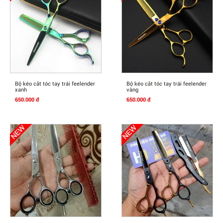
Mua Ngay
Mua Ngay
Bộ kéo cắt tóc tay trái feelender
Bộ kéo cắt tóc tay trái feelender
xanh
vàng
650.000 đ
650.000 đ