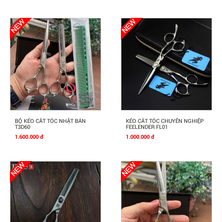
Mua Ngay
Mua Ngay
BỘ KÉO CẮT TÓC NHẬT BẢN
KÉO CẮT TÓC CHUYÊN NGHIỆP
T3D60
FEELENDER FL01
1.600.000 đ
1.000.000 đ