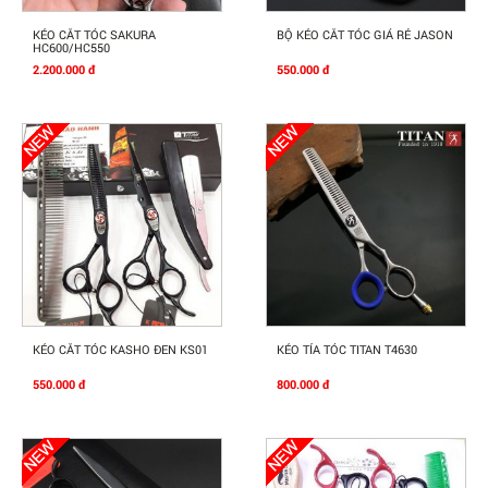
Mua Ngay
Mua Ngay
KÉO CẮT TÓC SAKURA
BỘ KÉO CẮT TÓC GIÁ RẺ JASON
HC600/HC550
2.200.000 đ
550.000 đ
Mua Ngay
Mua Ngay
KÉO CẮT TÓC KASHO ĐEN KS01
KÉO TỈA TÓC TITAN T4630
550.000 đ
800.000 đ