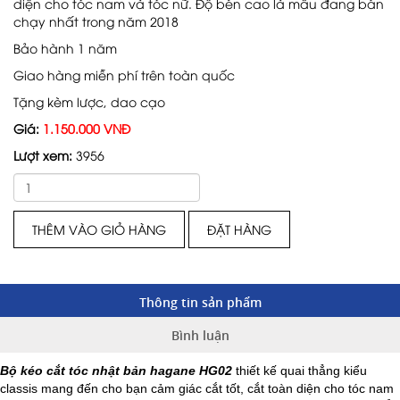
diện cho tóc nam và tóc nữ. Độ bén cao là mẫu đang bán
chạy nhất trong năm 2018
Bảo hành 1 năm
Giao hàng miễn phí trên toàn quốc
Tặng kèm lược, dao cạo
Giá:
1.150.000 VNĐ
Lượt xem:
3956
THÊM VÀO GIỎ HÀNG
ĐẶT HÀNG
Thông tin sản phẩm
Bình luận
Bộ kéo cắt tóc nhật bản hagane HG02
thiết kế quai thẳng kiểu
classis mang đến cho bạn cảm giác cắt tốt, cắt toàn diện cho tóc nam