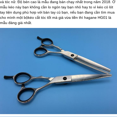
và tóc nữ. Độ bén cao là mẫu đang bán chạy nhất trong năm 2018. Ở
mẫu kéo này bạn không cần lo ngón tay bạn nhỏ hay to vì kéo có lót
tay tiện dụng phù hợp với bàn tay củ bạn, nếu bạn đang cần tìm mua
cho mình một bộkéo cắt tóc tốt mà giá vừa tiền thì hagane HG01 là
mẫu đáng giá nhất.