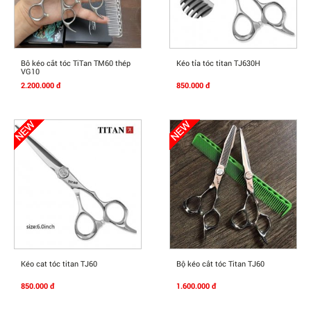
Mua Ngay
Mua Ngay
Bô kéo cắt tóc TiTan TM60 thép
Kéo tỉa tóc titan TJ630H
VG10
2.200.000 đ
850.000 đ
Mua Ngay
Mua Ngay
Kéo cat tóc titan TJ60
Bộ kéo cắt tóc Titan TJ60
850.000 đ
1.600.000 đ