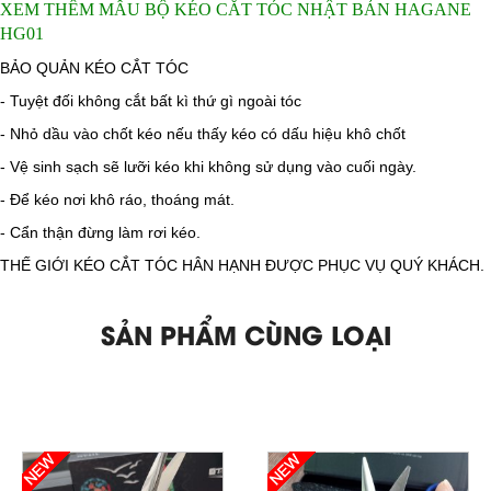
XEM THÊM MẪU
BỘ KÉO CẮT TÓC NHẬT BẢN HAGANE
HG01
BẢO QUẢN KÉO CẮT TÓC
​- Tuyệt đối không cắt bất kì thứ gì ngoài tóc
- Nhỏ dầu vào chốt kéo nếu thấy kéo có dấu hiệu khô chốt
- Vệ sinh sạch sẽ lưỡi kéo khi không sử dụng vào cuối ngày.
- Để kéo nơi khô ráo, thoáng mát.
- Cẩn thận đừng làm rơi kéo.
THẾ GIỚI KÉO CẮT TÓC HÂN HẠNH ĐƯỢC PHỤC VỤ QUÝ KHÁCH.
SẢN PHẨM CÙNG LOẠI