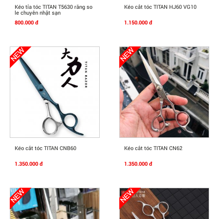
Mua Ngay
Mua Ngay
Kéo tỉa tóc TITAN T5630 răng so
Kéo cắt tóc TITAN HJ60 VG10
le chuyên nhặt sạn
800.000 đ
1.150.000 đ
Mua Ngay
Mua Ngay
Kéo cắt tóc TITAN CNB60
Kéo cắt tóc TITAN CN62
1.350.000 đ
1.350.000 đ