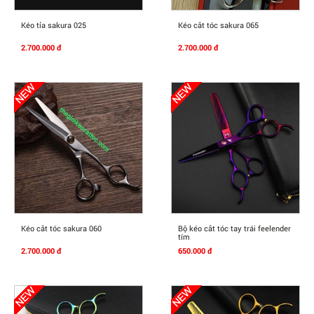
Mua Ngay
Mua Ngay
Kéo tỉa sakura 025
Kéo cắt tóc sakura 065
2.700.000 đ
2.700.000 đ
Mua Ngay
Mua Ngay
Kéo cắt tóc sakura 060
Bộ kéo cắt tóc tay trái feelender
tím
2.700.000 đ
650.000 đ