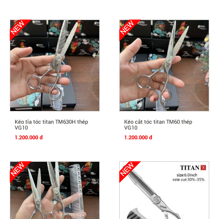
Mua Ngay
Mua Ngay
Kéo tỉa tóc titan TM630H thép
Kéo cắt tóc titan TM60 thép
VG10
VG10
1.200.000 đ
1.200.000 đ