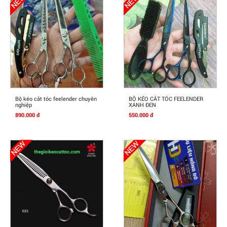
Mua Ngay
Mua Ngay
Bộ kéo cắt tóc feelender chuyên
BỘ KÉO CẮT TÓC FEELENDER
nghiệp
XANH ĐEN
890.000 đ
550.000 đ