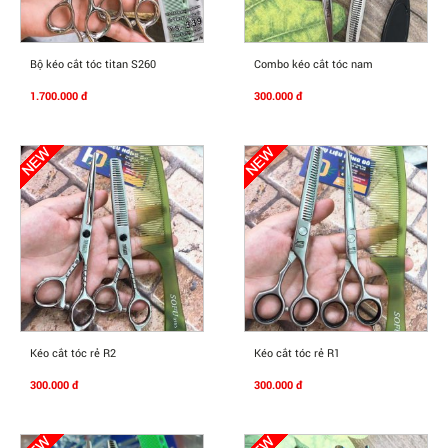
Mua Ngay
Mua Ngay
Bộ kéo cắt tóc titan S260
Combo kéo cắt tóc nam
1.700.000 đ
300.000 đ
Mua Ngay
Mua Ngay
Kéo cắt tóc rẻ R2
Kéo cắt tóc rẻ R1
300.000 đ
300.000 đ