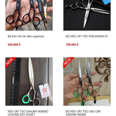
Mua Ngay
Mua Ngay
Bộ kéo cắt tóc đen supreme
BỘ KÉO CẮT TÓC FEELENDER F2
550.000 đ
790.000 đ
Mua Ngay
Mua Ngay
KÉO CẮT TÓC SAKURA ND600C
BỘ KÉO CẮT TÓC CAO CẤP
CHUYÊN CẮT CHUỐT
SAKURA ND600