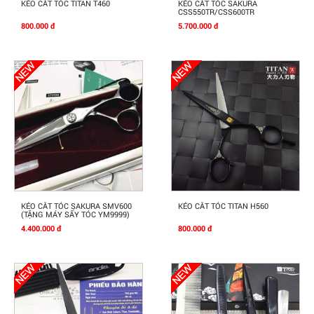
Mua Ngay
Mua Ngay
KÉO CẮT TÓC TITAN T460
KÉO CẮT TÓC SAKURA
CSS550TR/CSS600TR
800.000 đ
5.700.000 đ
Mua Ngay
Mua Ngay
KÉO CẮT TÓC SAKURA SMV600
KÉO CẮT TÓC TITAN H560
(TẶNG MÁY SẤY TÓC YM9999)
4.400.000 đ
800.000 đ