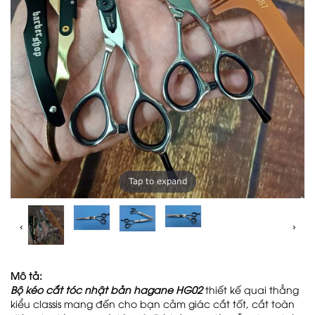
Tap to expand
‹
›
Mô tả:
Bộ kéo cắt tóc nhật bản hagane HG02
thiết kế quai thẳng
kiểu classis mang đến cho bạn cảm giác cắt tốt, cắt toàn