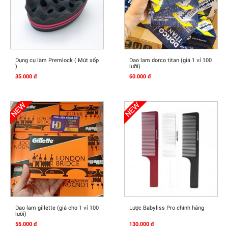
Mua Ngay
Mua Ngay
Dụng cụ làm Premlock ( Mút xốp
Dao lam dorco titan (giá 1 vỉ 100
)
lưỡi)
35.000 đ
60.000 đ
Mua Ngay
Mua Ngay
Dao lam gillette (giá cho 1 vỉ 100
Lược Babyliss Pro chính hãng
lưỡi)
55.000 đ
130.000 đ