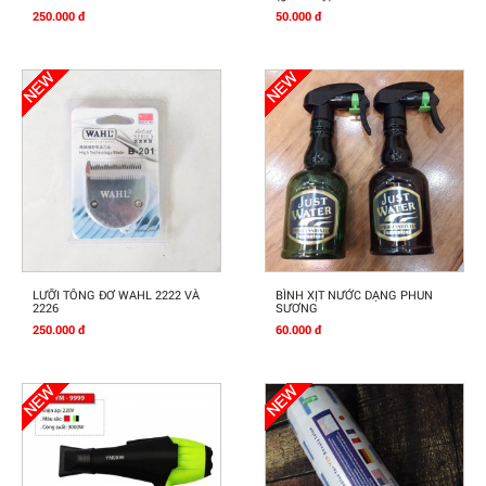
250.000 đ
50.000 đ
Mua Ngay
Mua Ngay
LƯỠI TÔNG ĐƠ WAHL 2222 VÀ
BÌNH XỊT NƯỚC DẠNG PHUN
2226
SƯƠNG
250.000 đ
60.000 đ