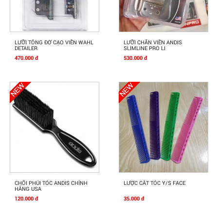
Mua Ngay
Mua Ngay
LƯỠI TÔNG ĐƠ CẠO VIỀN WAHL
LƯỠI CHẤN VIỀN ANDIS
DETAILER
SLIMLINE PRO LI
470.000 đ
530.000 đ
Mua Ngay
Mua Ngay
CHỔI PHỦI TÓC ANDIS CHÍNH
LƯỢC CẮT TÓC Y/S FACE
HÃNG USA
120.000 đ
35.000 đ