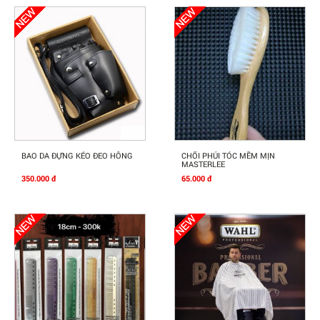
Mua Ngay
Mua Ngay
BAO DA ĐỰNG KÉO ĐEO HÔNG
CHỔI PHỦI TÓC MỀM MỊN
MASTERLEE
350.000 đ
65.000 đ