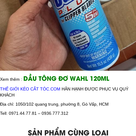
DẦU TÔNG ĐƠ WAHL 120ML
Xem thêm :
​THẾ GIỚI KÉO CẮT TÓC.COM
HÂN HẠNH ĐƯỢC PHỤC VỤ QUÝ
KHÁCH
Địa chỉ:
1050/102 quang trung, phường 8, Gò Vấp, HCM
Tell: 0971.44.77.81 – 0936.777.312
SẢN PHẨM CÙNG LOẠI