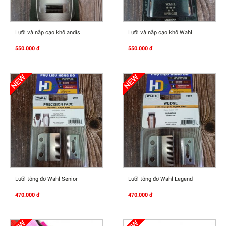
Mua Ngay
Mua Ngay
Lưỡi và nắp cạo khô andis
Lưỡi và nắp cạo khô Wahl
550.000 đ
550.000 đ
Mua Ngay
Mua Ngay
Lưỡi tông đơ Wahl Senior
Lưỡi tông đơ Wahl Legend
470.000 đ
470.000 đ