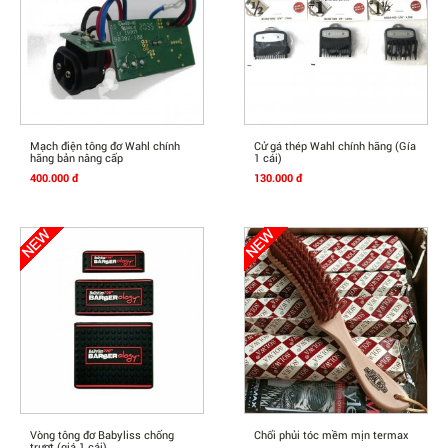
Mua Ngay
Mua Ngay
Mạch điện tông đơ Wahl chính
Cử gá thép Wahl chính hãng (Gía
hãng bản nâng cấp
1 cái)
400.000 đ
130.000 đ
Mua Ngay
Mua Ngay
Vòng tông đơ Babyliss chống
Chổi phủi tóc mềm mịn termax
trượt (giá 1 cái)