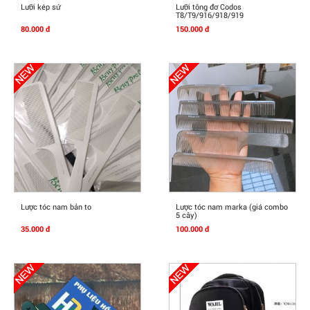
Mua Ngay
Mua Ngay
Lưỡi kép sứ
Lưỡi tông đơ Codos
T8/T9/916/918/919
80.000 đ
150.000 đ
Mua Ngay
Mua Ngay
Lược tóc nam bản to
Lược tóc nam marka (giá combo
5 cây)
35.000 đ
100.000 đ