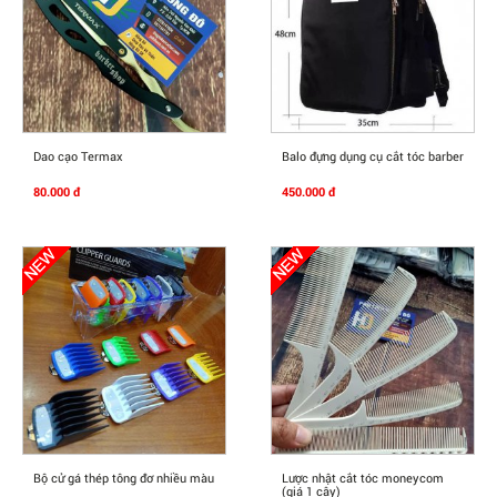
Mua Ngay
Mua Ngay
Dao cạo Termax
Balo đựng dụng cụ cắt tóc barber
80.000 đ
450.000 đ
Mua Ngay
Mua Ngay
Bộ cử gá thép tông đơ nhiều màu
Lược nhật cắt tóc moneycom
(giá 1 cây)