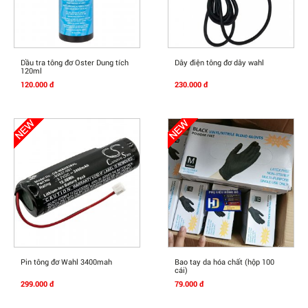
Mua Ngay
Mua Ngay
Dầu tra tông đơ Oster Dung tích
Dây điện tông đơ dây wahl
120ml
120.000 đ
230.000 đ
Mua Ngay
Mua Ngay
Pin tông đơ Wahl 3400mah
Bao tay da hóa chất (hộp 100
cái)
299.000 đ
79.000 đ