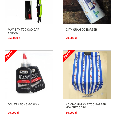
Mua Ngay
Mua Ngay
MÁY SẤY TÓC CAO CẤP
GIẤY QUẤN CỔ BARBER
YM9999
350.000 đ
70.000 đ
Mua Ngay
Mua Ngay
DẦU TRA TÔNG ĐƠ WAHL
ÁO CHOÀNG CẮT TÓC BARBER
HỌA TIẾT CARO
79.000 đ
80.000 đ