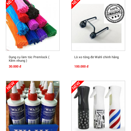
Mua Ngay
Mua Ngay
Dụng cụ làm tóc Premlock (
Lò xo tông đơ Wahl chính hãng
Kẽm nhung )
30.000 đ
100.000 đ