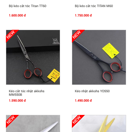
Mua Ngay
Mua Ngay
Bộ kéo cắt tóc Titan TT60
Bộ kéo cắt tóc TITAN M60
1.600.000 đ
1.750.000 đ
Mua Ngay
Mua Ngay
Kéo cắt tóc nhật akkohs
Kéo nhật akkohs YD550
MM550B
1.590.000 đ
1.490.000 đ