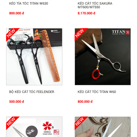
Mua Ngay
Mua Ngay
KÉO TỈA TÓC TITAN W630
KÉO CẮT TÓC SAKURA
MT600/MT550
800.000 đ
8.170.000 đ
Mua Ngay
Mua Ngay
BỘ KÉO CẮT TÓC FEELENDER
KÉO CẮT TÓC TITAN W60
500.000 đ
800.000 đ