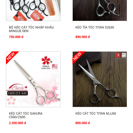
Mua Ngay
Mua Ngay
BỘ KÉO CẮT TÓC NHẬP KHẨU
KÉO TỈA TÓC TITAN S2630
MINGUE ĐEN
750.000 đ
890.000 đ
Mua Ngay
Mua Ngay
KÉO CẮT TÓC SAKURA
KÉO CẮT TÓC TITAN MJJ60
C550/C600
2.200.000 đ
800.000 đ