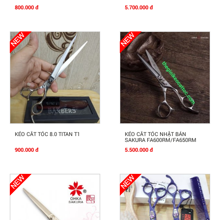
800.000 đ
5.700.000 đ
Mua Ngay
Mua Ngay
KÉO CẮT TÓC 8.0 TITAN T1
KÉO CẮT TÓC NHẬT BẢN
SAKURA FA600RM/FA650RM
900.000 đ
5.500.000 đ