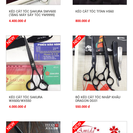
Mua Ngay
Mua Ngay
KÉO CẮT TÓC SAKURA SMV600
KÉO CẮT TÓC TITAN H560
(TẶNG MÁY SẤY TÓC YM9999)
4.400.000 đ
800.000 đ
Mua Ngay
Mua Ngay
KÉO CẮT TÓC SAKURA
BỘ KÉO CẮT TÓC NHẬP KHẨU
WX600/WX550
DRAGON DG01
4.000.000 đ
550.000 đ