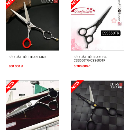
Mua Ngay
Mua Ngay
KÉO CẮT TÓC TITAN T460
KÉO CẮT TÓC SAKURA
CSS550TR/CSS600TR
800.000 đ
5.700.000 đ