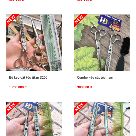
Mua Ngay
Mua Ngay
Bộ kéo cắt tóc titan S260
Combo kéo cắt tóc nam
1.700.000 đ
300.000 đ