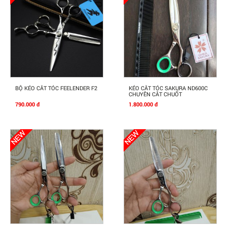
Mua Ngay
Mua Ngay
BỘ KÉO CẮT TÓC FEELENDER F2
KÉO CẮT TÓC SAKURA ND600C
CHUYÊN CẮT CHUỐT
790.000 đ
1.800.000 đ