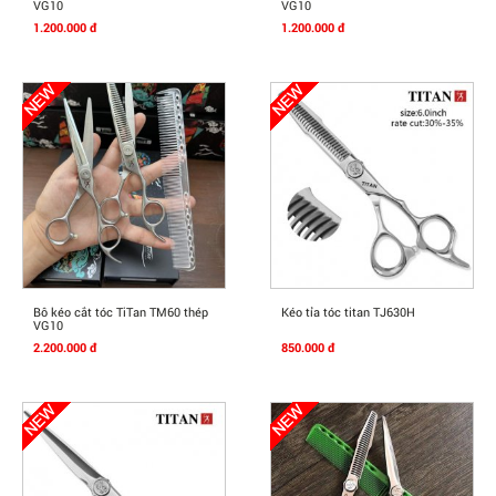
VG10
VG10
1.200.000 đ
1.200.000 đ
Mua Ngay
Mua Ngay
Bô kéo cắt tóc TiTan TM60 thép
Kéo tỉa tóc titan TJ630H
VG10
2.200.000 đ
850.000 đ