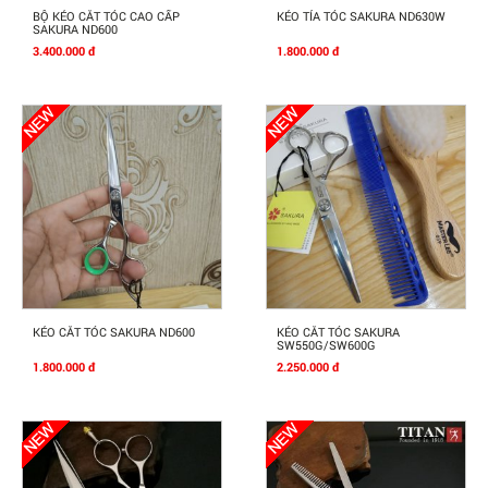
Mua Ngay
Mua Ngay
BỘ KÉO CẮT TÓC CAO CẤP
KÉO TỈA TÓC SAKURA ND630W
SAKURA ND600
3.400.000 đ
1.800.000 đ
Mua Ngay
Mua Ngay
KÉO CẮT TÓC SAKURA ND600
KÉO CẮT TÓC SAKURA
SW550G/SW600G
1.800.000 đ
2.250.000 đ