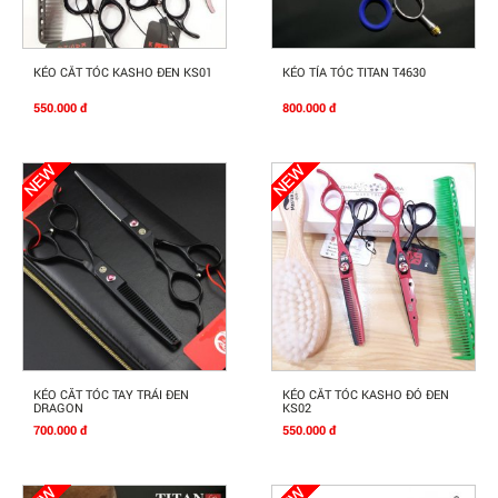
Mua Ngay
Mua Ngay
KÉO CẮT TÓC KASHO ĐEN KS01
KÉO TỈA TÓC TITAN T4630
550.000 đ
800.000 đ
Mua Ngay
Mua Ngay
KÉO CĂT TÓC TAY TRÁI ĐEN
KÉO CẮT TÓC KASHO ĐỎ ĐEN
DRAGON
KS02
700.000 đ
550.000 đ