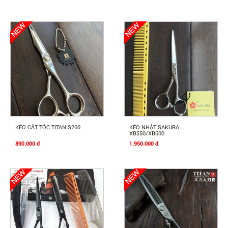
Mua Ngay
Mua Ngay
KÉO CẮT TÓC TITAN S260
KÉO NHẬT SAKURA
XB550/XB600
890.000 đ
1.950.000 đ