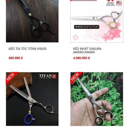
Mua Ngay
Mua Ngay
KÉO TỈA TÓC TITAN H5630
KÉO NHẬT SAKURA
AM550/AM600
800.000 đ
4.080.000 đ