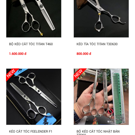
Mua Ngay
Mua Ngay
BỘ KÉO CẮT TÓC TITAN T460
KÉO TỈA TÓC TITAN T3D630
1.600.000 đ
800.000 đ
Mua Ngay
Mua Ngay
KÉO CẮT TÓC FEELENDER F1
BỘ KÉO CẮT TÓC NHẬT BẢN
T3D60