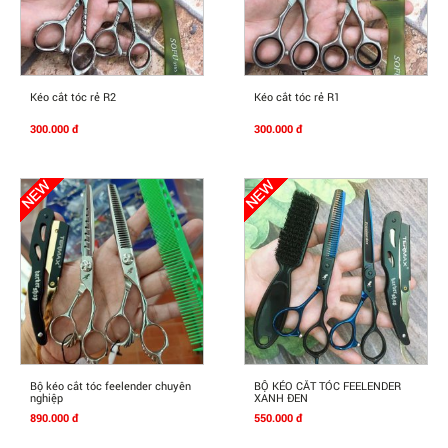
Mua Ngay
Mua Ngay
Kéo cắt tóc rẻ R2
Kéo cắt tóc rẻ R1
300.000 đ
300.000 đ
Mua Ngay
Mua Ngay
Bộ kéo cắt tóc feelender chuyên
BỘ KÉO CẮT TÓC FEELENDER
nghiệp
XANH ĐEN
890.000 đ
550.000 đ