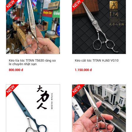
Mua Ngay
Mua Ngay
Kéo tỉa tóc TITAN T5630 răng so
Kéo cắt tóc TITAN HJ60 VG10
le chuyên nhặt sạn
800.000 đ
1.150.000 đ