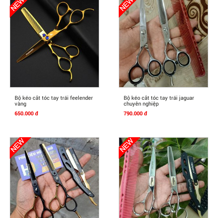
Mua Ngay
Mua Ngay
Bộ kéo cắt tóc tay trái feelender
Bộ kéo cắt tóc tay trái jaguar
vàng
chuyên nghiệp
650.000 đ
790.000 đ