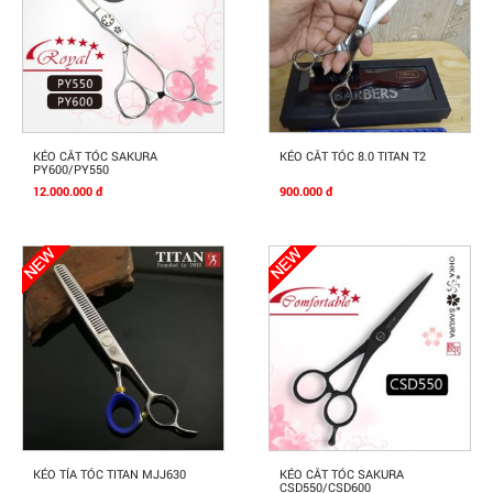
Mua Ngay
Mua Ngay
KÉO CẮT TÓC SAKURA
KÉO CẮT TÓC 8.0 TITAN T2
PY600/PY550
12.000.000 đ
900.000 đ
Mua Ngay
Mua Ngay
KÉO TỈA TÓC TITAN MJJ630
KÉO CẮT TÓC SAKURA
CSD550/CSD600