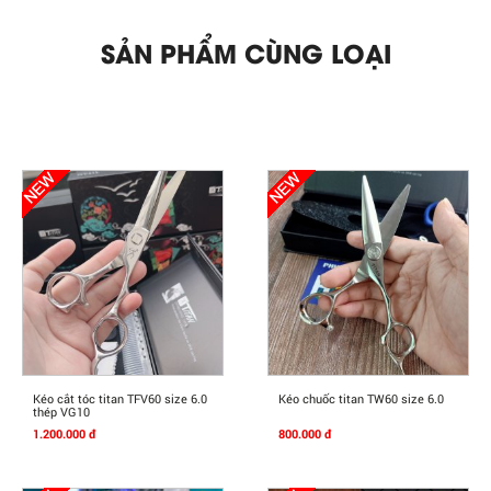
SẢN PHẨM CÙNG LOẠI
Mua Ngay
Mua Ngay
Kéo cắt tóc titan TFV60 size 6.0
Kéo chuốc titan TW60 size 6.0
thép VG10
1.200.000 đ
800.000 đ