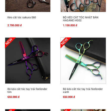
Mua Ngay
Mua Ngay
Kéo cắt tóc sakura 060
BỘ KÉO CẮT TÓC NHẬT BẢN
HAGANE HG02
2.700.000 đ
1.150.000 đ
Mua Ngay
Mua Ngay
Bộ kéo cắt tóc tay trái feelender
Bộ kéo cắt tóc tay trái feelender
tím
xanh
650.000 đ
650.000 đ