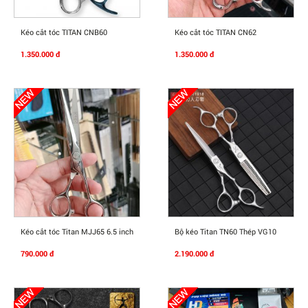
Mua Ngay
Mua Ngay
Kéo cắt tóc TITAN CNB60
Kéo cắt tóc TITAN CN62
1.350.000 đ
1.350.000 đ
Mua Ngay
Mua Ngay
Kéo cắt tóc Titan MJJ65 6.5 inch
Bộ kéo Titan TN60 Thép VG10
790.000 đ
2.190.000 đ