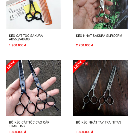
Mua Ngay
Mua Ngay
KÉO CẮT TÓC SAKURA
KÉO NHẬT SAKURA SLF600RM
AB550/AB600
1.950.000 đ
2.250.000 đ
Mua Ngay
Mua Ngay
BỘ KÉO CẮT TÓC CAO CẤP
BỘ KÉO NHẬT TAY TRÁI TITAN
TITAN H560
1.600.000 đ
1.600.000 đ