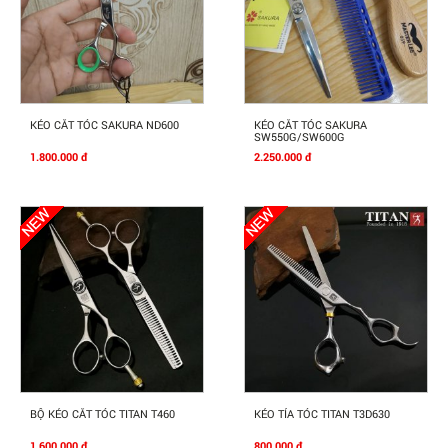
Mua Ngay
Mua Ngay
KÉO CẮT TÓC SAKURA ND600
KÉO CẮT TÓC SAKURA
SW550G/SW600G
1.800.000 đ
2.250.000 đ
Mua Ngay
Mua Ngay
BỘ KÉO CẮT TÓC TITAN T460
KÉO TỈA TÓC TITAN T3D630
1.600.000 đ
800.000 đ