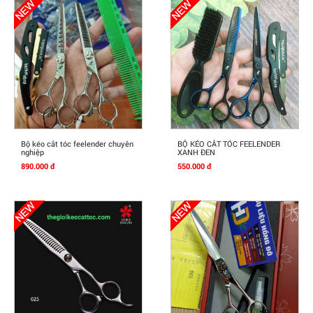
Mua Ngay
Mua Ngay
Bộ kéo cắt tóc feelender chuyên
BỘ KÉO CẮT TÓC FEELENDER
nghiệp
XANH ĐEN
890.000 đ
550.000 đ