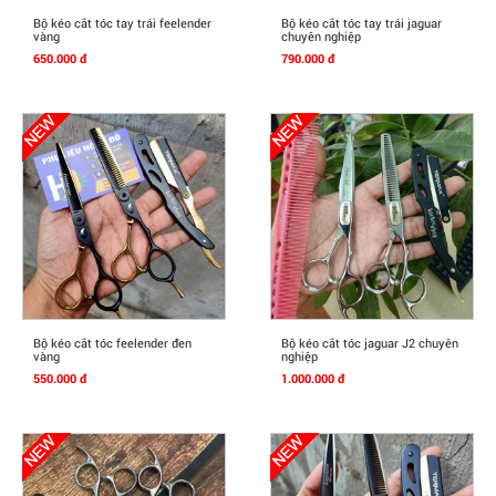
Mua Ngay
Mua Ngay
Bộ kéo cắt tóc tay trái feelender
Bộ kéo cắt tóc tay trái jaguar
vàng
chuyên nghiệp
650.000 đ
790.000 đ
Mua Ngay
Mua Ngay
Bộ kéo cắt tóc feelender đen
Bộ kéo cắt tóc jaguar J2 chuyên
vàng
nghiệp
550.000 đ
1.000.000 đ