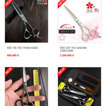
Mua Ngay
Mua Ngay
KÉO TỈA TÓC TITAN S2630
KÉO CẮT TÓC SAKURA
C550/C600
890.000 đ
2.200.000 đ