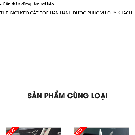
- Cẩn thận đừng làm rơi kéo.
THẾ GIỚI KÉO CẮT TÓC HÂN HẠNH ĐƯỢC PHỤC VỤ QUÝ KHÁCH.
SẢN PHẨM CÙNG LOẠI