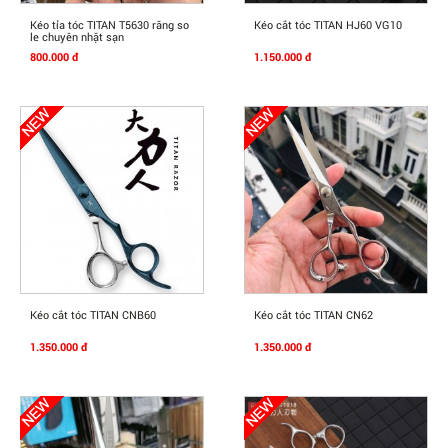
Mua Ngay
Mua Ngay
Kéo tỉa tóc TITAN T5630 răng so
Kéo cắt tóc TITAN HJ60 VG10
le chuyên nhặt sạn
800.000 đ
1.150.000 đ
Mua Ngay
Mua Ngay
Kéo cắt tóc TITAN CNB60
Kéo cắt tóc TITAN CN62
1.350.000 đ
1.350.000 đ