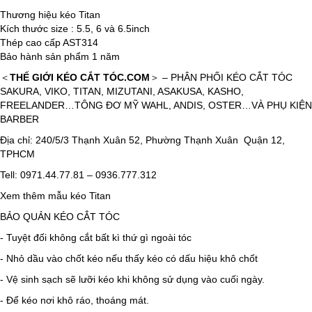
Thương hiệu kéo Titan
Kích thước size : 5.5, 6 và 6.5inch
Thép cao cấp AST314
Bảo hành sản phẩm 1 năm
＜
THẾ GIỚI KÉO CẮT TÓC.COM
＞ – PHÂN PHỐI KÉO CẮT TÓC
SAKURA, VIKO, TITAN, MIZUTANI, ASAKUSA, KASHO,
FREELANDER…TÔNG ĐƠ MỸ WAHL, ANDIS, OSTER…VÀ PHỤ KIỆN
BARBER
Địa chỉ: 240/5/3 Thạnh Xuân 52, Phường Thạnh Xuân Quận 12,
TPHCM
Tell: 0971.44.77.81 – 0936.777.312
Xem thêm mẫu kéo Titan
BẢO QUẢN KÉO CẮT TÓC
​- Tuyệt đối không cắt bất kì thứ gì ngoài tóc
- Nhỏ dầu vào chốt kéo nếu thấy kéo có dấu hiệu khô chốt
- Vệ sinh sạch sẽ lưỡi kéo khi không sử dụng vào cuối ngày.
- Để kéo nơi khô ráo, thoáng mát.