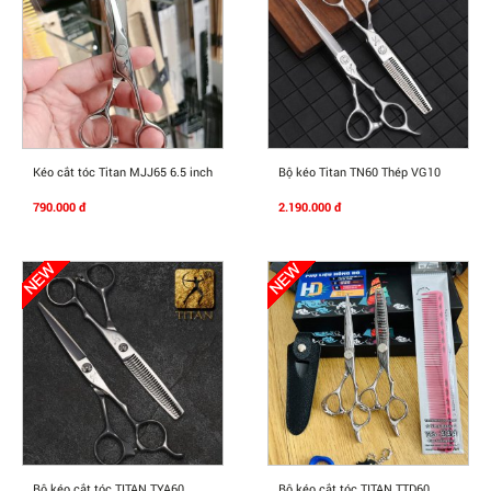
Mua Ngay
Mua Ngay
Kéo cắt tóc Titan MJJ65 6.5 inch
Bộ kéo Titan TN60 Thép VG10
790.000 đ
2.190.000 đ
Mua Ngay
Mua Ngay
Bộ kéo cắt tóc TITAN TYA60
Bộ kéo cắt tóc TITAN TTD60