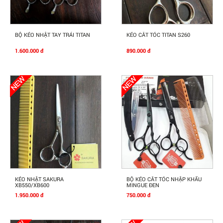
Mua Ngay
Mua Ngay
BỘ KÉO NHẬT TAY TRÁI TITAN
KÉO CẮT TÓC TITAN S260
1.600.000 đ
890.000 đ
Mua Ngay
Mua Ngay
KÉO NHẬT SAKURA
BỘ KÉO CẮT TÓC NHẬP KHẨU
XB550/XB600
MINGUE ĐEN
1.950.000 đ
750.000 đ