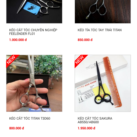
Mua Ngay
Mua Ngay
KÉO CẮT TÓC CHUYÊN NGHIỆP
KÉO TỈA TÓC TAY TRÁI TITAN
FEELENDER FL01
1.000.000 đ
850.000 đ
Mua Ngay
Mua Ngay
KÉO CĂT TÓC TITAN T3D60
KÉO CẮT TÓC SAKURA
AB550/AB600
800.000 đ
1.950.000 đ