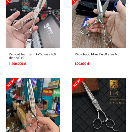
Mua Ngay
Mua Ngay
Kéo cắt tóc titan TFV60 size 6.0
Kéo chuốc titan TW60 size 6.0
thép VG10
1.200.000 đ
800.000 đ