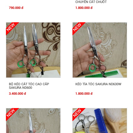
CHUYÊN CẮT CHUỐT
790.000 đ
1.800.000 đ
Mua Ngay
Mua Ngay
BỘ KÉO CẮT TÓC CAO CẤP
KÉO TỈA TÓC SAKURA ND630W
SAKURA ND600
3.400.000 đ
1.800.000 đ