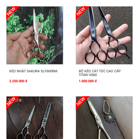
Mua Ngay
Mua Ngay
KÉO NHẬT SAKURA SLF600RM
BỘ KÉO CẮT TÓC CAO CẤP
TITAN H560
2.250.000 đ
1.600.000 đ