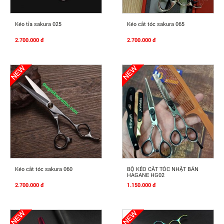
Mua Ngay
Mua Ngay
Kéo tỉa sakura 025
Kéo cắt tóc sakura 065
2.700.000 đ
2.700.000 đ
Mua Ngay
Mua Ngay
Kéo cắt tóc sakura 060
BỘ KÉO CẮT TÓC NHẬT BẢN
HAGANE HG02
2.700.000 đ
1.150.000 đ