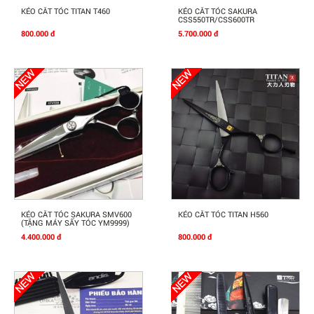
Mua Ngay
Mua Ngay
KÉO CẮT TÓC TITAN T460
KÉO CẮT TÓC SAKURA
CSS550TR/CSS600TR
800.000 đ
5.700.000 đ
Mua Ngay
Mua Ngay
KÉO CẮT TÓC SAKURA SMV600
KÉO CẮT TÓC TITAN H560
(TẶNG MÁY SẤY TÓC YM9999)
4.400.000 đ
800.000 đ