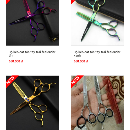
Mua Ngay
Mua Ngay
Bộ kéo cắt tóc tay trái feelender
Bộ kéo cắt tóc tay trái feelender
tím
xanh
650.000 đ
650.000 đ