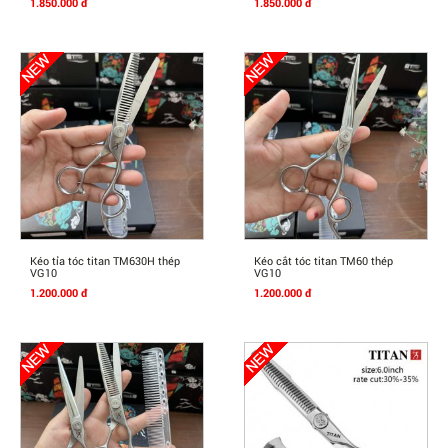
1.850.000 đ
1.850.000 đ
Mua Ngay
Mua Ngay
Kéo tỉa tóc titan TM630H thép
Kéo cắt tóc titan TM60 thép
VG10
VG10
1.200.000 đ
1.200.000 đ