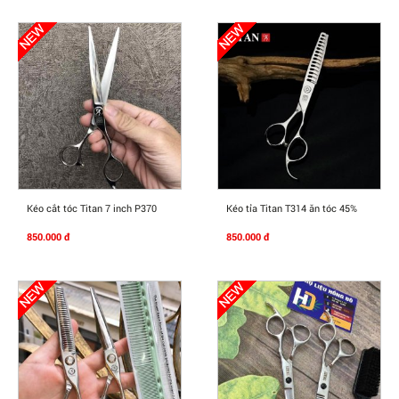
Mua Ngay
Mua Ngay
Kéo cắt tóc Titan 7 inch P370
Kéo tỉa Titan T314 ăn tóc 45%
850.000 đ
850.000 đ