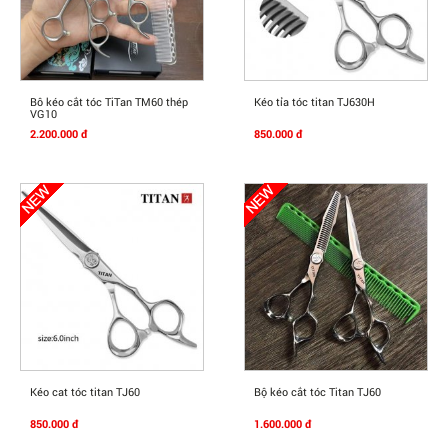
Mua Ngay
Mua Ngay
Bô kéo cắt tóc TiTan TM60 thép
Kéo tỉa tóc titan TJ630H
VG10
2.200.000 đ
850.000 đ
Mua Ngay
Mua Ngay
Kéo cat tóc titan TJ60
Bộ kéo cắt tóc Titan TJ60
850.000 đ
1.600.000 đ