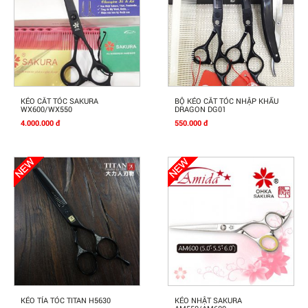
Mua Ngay
Mua Ngay
KÉO CẮT TÓC SAKURA
BỘ KÉO CẮT TÓC NHẬP KHẨU
WX600/WX550
DRAGON DG01
4.000.000 đ
550.000 đ
Mua Ngay
Mua Ngay
KÉO TỈA TÓC TITAN H5630
KÉO NHẬT SAKURA