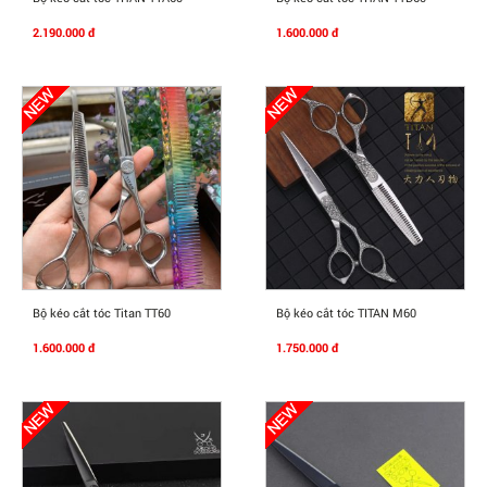
2.190.000 đ
1.600.000 đ
Mua Ngay
Mua Ngay
Bộ kéo cắt tóc Titan TT60
Bộ kéo cắt tóc TITAN M60
1.600.000 đ
1.750.000 đ