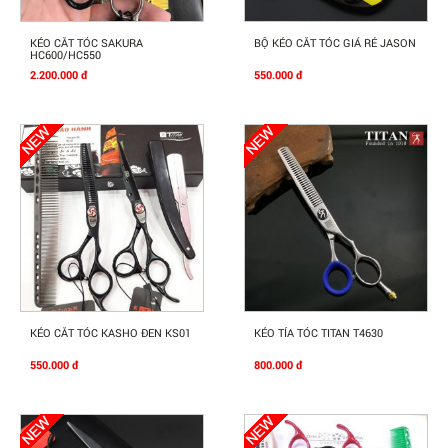
Mua Ngay
Mua Ngay
KÉO CẮT TÓC SAKURA
BỘ KÉO CẮT TÓC GIÁ RẺ JASON
HC600/HC550
2.200.000 đ
550.000 đ
Mua Ngay
Mua Ngay
KÉO CẮT TÓC KASHO ĐEN KS01
KÉO TỈA TÓC TITAN T4630
550.000 đ
800.000 đ