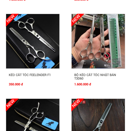
Mua Ngay
Mua Ngay
KÉO CẮT TÓC FEELENDER F1
BỘ KÉO CẮT TÓC NHẬT BẢN
T3D60
350.000 đ
1.600.000 đ