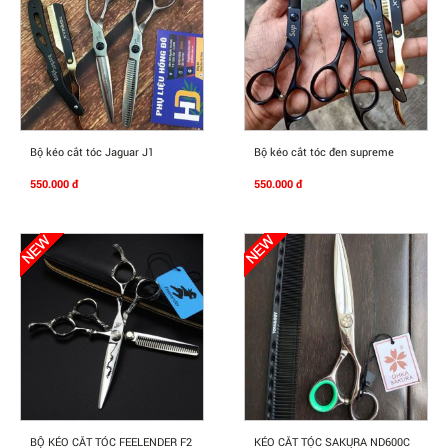
Mua Ngay
Mua Ngay
Bộ kéo cắt tóc Jaguar J1
Bộ kéo cắt tóc đen supreme
550.000 đ
550.000 đ
Mua Ngay
Mua Ngay
BỘ KÉO CẮT TÓC FEELENDER F2
KÉO CẮT TÓC SAKURA ND600C