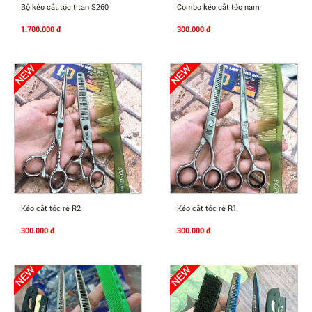
Mua Ngay
Mua Ngay
Bộ kéo cắt tóc titan S260
Combo kéo cắt tóc nam
1.700.000 đ
300.000 đ
Mua Ngay
Mua Ngay
Kéo cắt tóc rẻ R2
Kéo cắt tóc rẻ R1
300.000 đ
300.000 đ