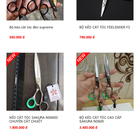
Mua Ngay
Mua Ngay
Bộ kéo cắt tóc đen supreme
BỘ KÉO CẮT TÓC FEELENDER F2
550.000 đ
790.000 đ
Mua Ngay
Mua Ngay
KÉO CẮT TÓC SAKURA ND600C
BỘ KÉO CẮT TÓC CAO CẤP
CHUYÊN CẮT CHUỐT
SAKURA ND600
1.800.000 đ
3.400.000 đ