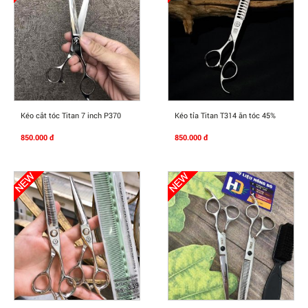
Mua Ngay
Mua Ngay
Kéo cắt tóc Titan 7 inch P370
Kéo tỉa Titan T314 ăn tóc 45%
850.000 đ
850.000 đ