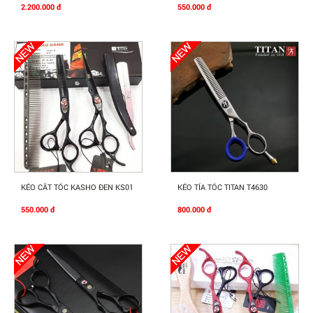
2.200.000 đ
550.000 đ
Mua Ngay
Mua Ngay
KÉO CẮT TÓC KASHO ĐEN KS01
KÉO TỈA TÓC TITAN T4630
550.000 đ
800.000 đ