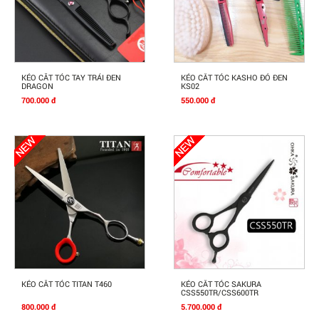
Mua Ngay
Mua Ngay
KÉO CĂT TÓC TAY TRÁI ĐEN
KÉO CẮT TÓC KASHO ĐỎ ĐEN
DRAGON
KS02
700.000 đ
550.000 đ
Mua Ngay
Mua Ngay
KÉO CẮT TÓC TITAN T460
KÉO CẮT TÓC SAKURA
CSS550TR/CSS600TR
800.000 đ
5.700.000 đ