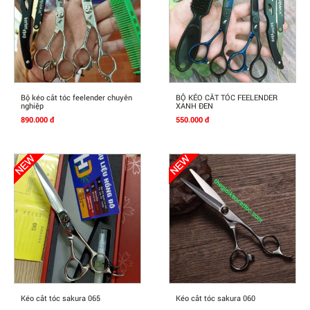
Mua Ngay
Mua Ngay
Bộ kéo cắt tóc feelender chuyên
BỘ KÉO CẮT TÓC FEELENDER
nghiệp
XANH ĐEN
890.000 đ
550.000 đ
Mua Ngay
Mua Ngay
Kéo cắt tóc sakura 065
Kéo cắt tóc sakura 060