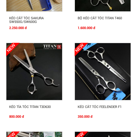
Mua Ngay
Mua Ngay
KÉO CẮT TÓC SAKURA
BỘ KÉO CẮT TÓC TITAN T460
SW550G/SW600G
2.250.000 đ
1.600.000 đ
Mua Ngay
Mua Ngay
KÉO TỈA TÓC TITAN T3D630
KÉO CẮT TÓC FEELENDER F1
800.000 đ
350.000 đ