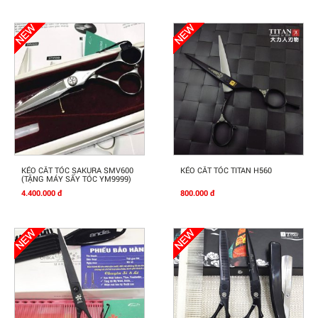
Mua Ngay
Mua Ngay
KÉO CẮT TÓC SAKURA SMV600
KÉO CẮT TÓC TITAN H560
(TẶNG MÁY SẤY TÓC YM9999)
4.400.000 đ
800.000 đ