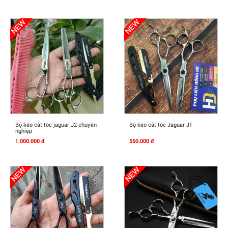
Mua Ngay
Mua Ngay
Bộ kéo cắt tóc jaguar J2 chuyên
Bộ kéo cắt tóc Jaguar J1
nghiệp
1.000.000 đ
550.000 đ