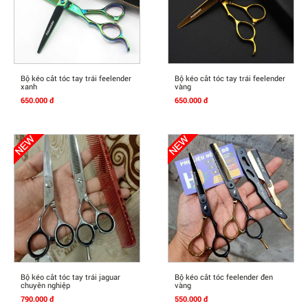
Mua Ngay
Mua Ngay
Bộ kéo cắt tóc tay trái feelender
Bộ kéo cắt tóc tay trái feelender
xanh
vàng
650.000 đ
650.000 đ
Mua Ngay
Mua Ngay
Bộ kéo cắt tóc tay trái jaguar
Bộ kéo cắt tóc feelender đen
chuyên nghiệp
vàng
790.000 đ
550.000 đ