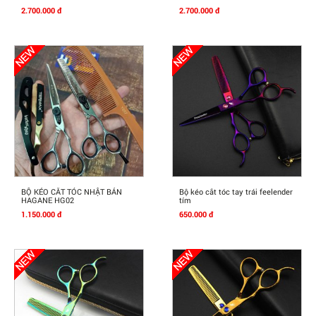
2.700.000 đ
2.700.000 đ
Mua Ngay
Mua Ngay
BỘ KÉO CẮT TÓC NHẬT BẢN
Bộ kéo cắt tóc tay trái feelender
HAGANE HG02
tím
1.150.000 đ
650.000 đ