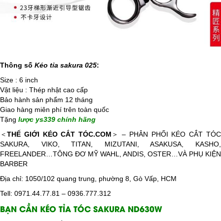
Thông số
Kéo tỉa sakura 025
:
Size : 6 inch
Vật liệu : Thép nhật cao cấp
Bảo hành sản phẩm 12 tháng
Giao hàng miên phí trên toàn quốc
Tặng
lược ys339 chính hãng
​＜
THẾ GIỚI KÉO CẮT TÓC.COM
＞ – PHÂN PHỐI KÉO CẮT TÓ
SAKURA, VIKO, TITAN, MIZUTANI, ASAKUSA, KASHO,
FREELANDER…TÔNG ĐƠ MỸ WAHL, ANDIS, OSTER…VÀ PHỤ KIỆN
BARBER
Địa chỉ:
1050/102 quang trung, phường 8, Gò Vấp, HCM
Tell: 0971.44.77.81 – 0936.777.312
BẠN CẦN KÉO TỈA TÓC SAKURA ND630W