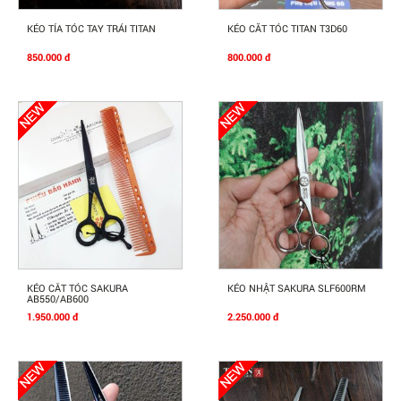
Mua Ngay
Mua Ngay
KÉO TỈA TÓC TAY TRÁI TITAN
KÉO CĂT TÓC TITAN T3D60
850.000 đ
800.000 đ
Mua Ngay
Mua Ngay
KÉO CẮT TÓC SAKURA
KÉO NHẬT SAKURA SLF600RM
AB550/AB600
1.950.000 đ
2.250.000 đ