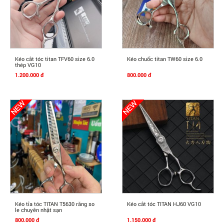
Mua Ngay
Mua Ngay
Kéo cắt tóc titan TFV60 size 6.0
Kéo chuốc titan TW60 size 6.0
thép VG10
1.200.000 đ
800.000 đ
Mua Ngay
Mua Ngay
Kéo tỉa tóc TITAN T5630 răng so
Kéo cắt tóc TITAN HJ60 VG10
le chuyên nhặt sạn
800.000 đ
1.150.000 đ