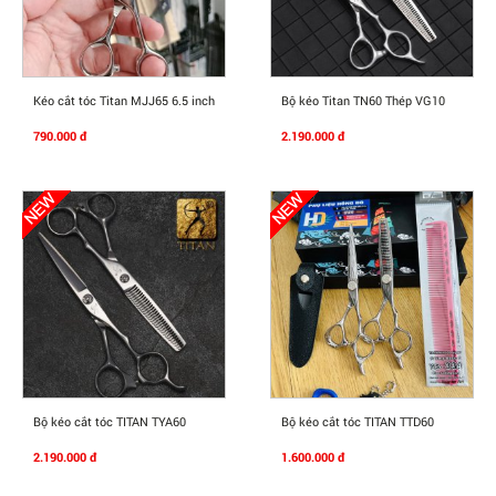
Mua Ngay
Mua Ngay
Kéo cắt tóc Titan MJJ65 6.5 inch
Bộ kéo Titan TN60 Thép VG10
790.000 đ
2.190.000 đ
Mua Ngay
Mua Ngay
Bộ kéo cắt tóc TITAN TYA60
Bộ kéo cắt tóc TITAN TTD60
2.190.000 đ
1.600.000 đ