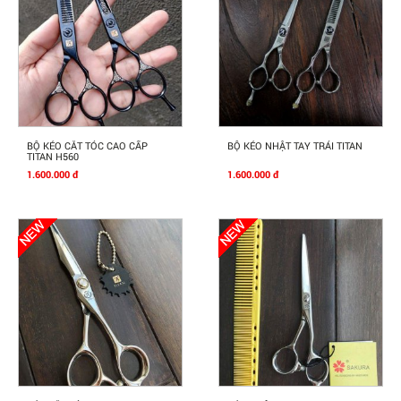
Mua Ngay
Mua Ngay
BỘ KÉO CẮT TÓC CAO CẤP
BỘ KÉO NHẬT TAY TRÁI TITAN
TITAN H560
1.600.000 đ
1.600.000 đ