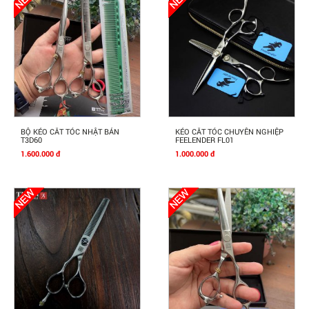
Mua Ngay
Mua Ngay
BỘ KÉO CẮT TÓC NHẬT BẢN
KÉO CẮT TÓC CHUYÊN NGHIỆP
T3D60
FEELENDER FL01
1.600.000 đ
1.000.000 đ