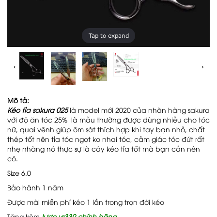
Tap to expand
‹
›
Mô tả:
Kéo tỉa sakura 025
là model mới 2020 của nhãn hàng sakura
với độ ăn tóc 25% là mẫu thường được dùng nhiều cho tóc
nữ, quai vênh giúp ôm sát thích hợp khi tay bạn nhỏ, chất
thép tốt nên tỉa tóc ngọt ko nhai tóc, cảm giác tóc đứt rất
nhẹ nhàng nó thực sự là cây kéo tỉa tốt mà bạn cần nên
có.
Size 6.0
Bảo hành 1 năm
Được mài miễn phí kéo 1 lần trong trọn đời kéo
Tặng kèm
lược ys339 chính hãng