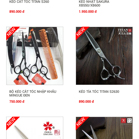
Mua Ngay
Mua Ngay
KÉO CẮT TÓC TITAN S260
KÉO NHẬT SAKURA
XB550/XB600
890.000 đ
1.950.000 đ
Mua Ngay
Mua Ngay
BỘ KÉO CẮT TÓC NHẬP KHẨU
KÉO TỈA TÓC TITAN S2630
MINGUE ĐEN
750.000 đ
890.000 đ