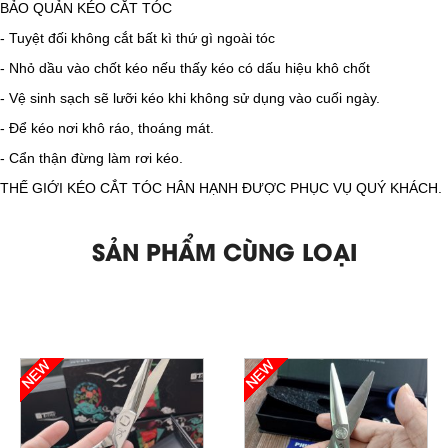
BẢO QUẢN KÉO CẮT TÓC
​- Tuyệt đối không cắt bất kì thứ gì ngoài tóc
- Nhỏ dầu vào chốt kéo nếu thấy kéo có dấu hiệu khô chốt
- Vệ sinh sạch sẽ lưỡi kéo khi không sử dụng vào cuối ngày.
- Để kéo nơi khô ráo, thoáng mát.
- Cẩn thận đừng làm rơi kéo.
THẾ GIỚI KÉO CẮT TÓC HÂN HẠNH ĐƯỢC PHỤC VỤ QUÝ KHÁCH.
SẢN PHẨM CÙNG LOẠI