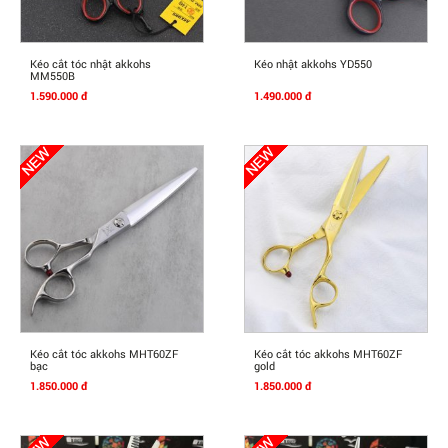
Mua Ngay
Mua Ngay
Kéo cắt tóc nhật akkohs
Kéo nhật akkohs YD550
MM550B
1.590.000 đ
1.490.000 đ
Mua Ngay
Mua Ngay
Kéo cắt tóc akkohs MHT60ZF
Kéo cắt tóc akkohs MHT60ZF
bạc
gold
1.850.000 đ
1.850.000 đ