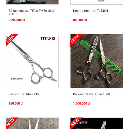
Mua Ngay
Mua Ngay
Bô kéo cắt tóc TiTan TM60 thép
Kéo tỉa tóc titan TJ630H
VG10
2.200.000 đ
850.000 đ
Mua Ngay
Mua Ngay
Kéo cat tóc titan TJ60
Bộ kéo cắt tóc Titan TJ60
850.000 đ
1.600.000 đ