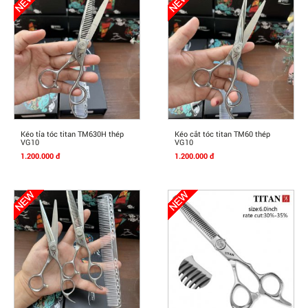
Mua Ngay
Mua Ngay
Kéo tỉa tóc titan TM630H thép
Kéo cắt tóc titan TM60 thép
VG10
VG10
1.200.000 đ
1.200.000 đ