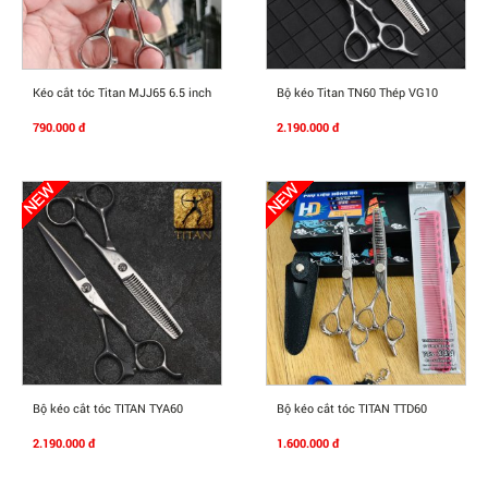
Mua Ngay
Mua Ngay
Kéo cắt tóc Titan MJJ65 6.5 inch
Bộ kéo Titan TN60 Thép VG10
790.000 đ
2.190.000 đ
Mua Ngay
Mua Ngay
Bộ kéo cắt tóc TITAN TYA60
Bộ kéo cắt tóc TITAN TTD60
2.190.000 đ
1.600.000 đ