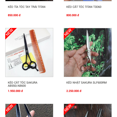
Mua Ngay
Mua Ngay
KÉO TỈA TÓC TAY TRÁI TITAN
KÉO CĂT TÓC TITAN T3D60
850.000 đ
800.000 đ
Mua Ngay
Mua Ngay
KÉO CẮT TÓC SAKURA
KÉO NHẬT SAKURA SLF600RM
AB550/AB600
1.950.000 đ
2.250.000 đ