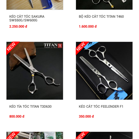
Mua Ngay
Mua Ngay
KÉO CẮT TÓC SAKURA
BỘ KÉO CẮT TÓC TITAN T460
SW550G/SW600G
2.250.000 đ
1.600.000 đ
Mua Ngay
Mua Ngay
KÉO TỈA TÓC TITAN T3D630
KÉO CẮT TÓC FEELENDER F1
800.000 đ
350.000 đ