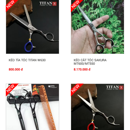
Mua Ngay
Mua Ngay
KÉO TỈA TÓC TITAN W630
KÉO CẮT TÓC SAKURA
MT600/MT550
800.000 đ
8.170.000 đ