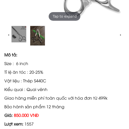
Tap to expand
‹
›
Mô tả:
Size : 6 inch
Tỉ lệ ăn tóc : 20-25%
Vật liệu : Thép S440C
Kiểu quai : Quai vênh
Giao hàng miễn phí toàn quốc với hóa đơn từ 499k
Bảo hành sản phẩm 12 tháng
Giá:
850.000 VNĐ
Lượt xem:
1557