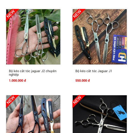
Mua Ngay
Mua Ngay
Bộ kéo cắt tóc jaguar J2 chuyên
Bộ kéo cắt tóc Jaguar J1
nghiệp
1.000.000 đ
550.000 đ