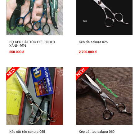
Mua Ngay
Mua Ngay
BỘ KÉO CẮT TÓC FEELENDER
Kéo tỉa sakura 025
XANH ĐEN
550.000 đ
2.700.000 đ
Mua Ngay
Mua Ngay
Kéo cắt tóc sakura 065
Kéo cắt tóc sakura 060