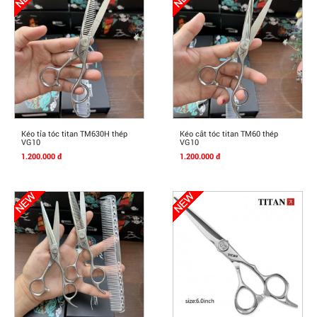
Mua Ngay
Mua Ngay
Kéo tỉa tóc titan TM630H thép
Kéo cắt tóc titan TM60 thép
VG10
VG10
1.200.000 đ
1.200.000 đ