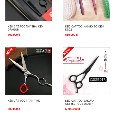
Mua Ngay
Mua Ngay
KÉO CĂT TÓC TAY TRÁI ĐEN
KÉO CẮT TÓC KASHO ĐỎ ĐEN
DRAGON
KS02
700.000 đ
550.000 đ
Mua Ngay
Mua Ngay
KÉO CẮT TÓC TITAN T460
KÉO CẮT TÓC SAKURA
CSS550TR/CSS600TR
800.000 đ
5.700.000 đ