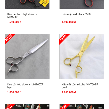
Mua Ngay
Mua Ngay
Kéo cắt tóc nhật akkohs
Kéo nhật akkohs YD550
MM550B
1.590.000 đ
1.490.000 đ
Mua Ngay
Mua Ngay
Kéo cắt tóc akkohs MHT60ZF
Kéo cắt tóc akkohs MHT60ZF
bạc
gold
1.850.000 đ
1.850.000 đ