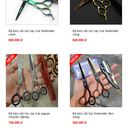
Mua Ngay
Mua Ngay
Bộ kéo cắt tóc tay trái feelender
Bộ kéo cắt tóc tay trái feelender
xanh
vàng
650.000 đ
650.000 đ
Mua Ngay
Mua Ngay
Bộ kéo cắt tóc tay trái jaguar
Bộ kéo cắt tóc feelender đen
chuyên nghiệp
vàng
790.000 đ
550.000 đ