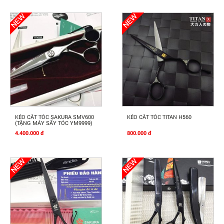
Mua Ngay
Mua Ngay
KÉO CẮT TÓC SAKURA SMV600
KÉO CẮT TÓC TITAN H560
(TẶNG MÁY SẤY TÓC YM9999)
4.400.000 đ
800.000 đ