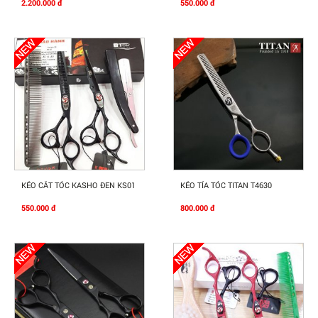
2.200.000 đ
550.000 đ
Mua Ngay
Mua Ngay
KÉO CẮT TÓC KASHO ĐEN KS01
KÉO TỈA TÓC TITAN T4630
550.000 đ
800.000 đ