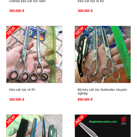
Mua Ngay
Mua Ngay
Combo kéo cắt tóc nam
Kéo cắt tóc rẻ R2
300.000 đ
300.000 đ
Mua Ngay
Mua Ngay
Kéo cắt tóc rẻ R1
Bộ kéo cắt tóc feelender chuyên
nghiệp
300.000 đ
890.000 đ