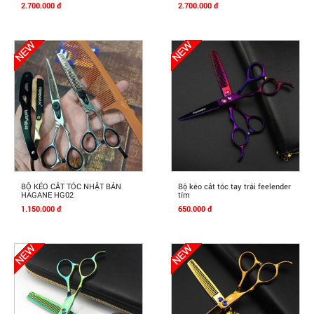
2.700.000 đ
2.700.000 đ
Mua Ngay
Mua Ngay
BỘ KÉO CẮT TÓC NHẬT BẢN
Bộ kéo cắt tóc tay trái feelender
HAGANE HG02
tím
1.150.000 đ
650.000 đ