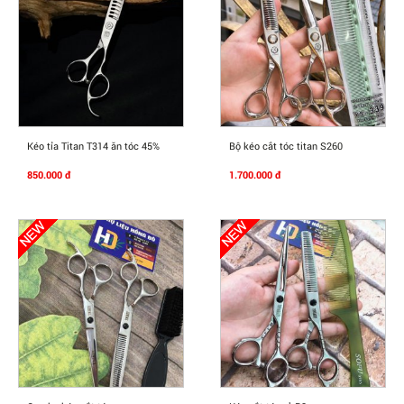
Mua Ngay
Mua Ngay
Kéo tỉa Titan T314 ăn tóc 45%
Bộ kéo cắt tóc titan S260
850.000 đ
1.700.000 đ