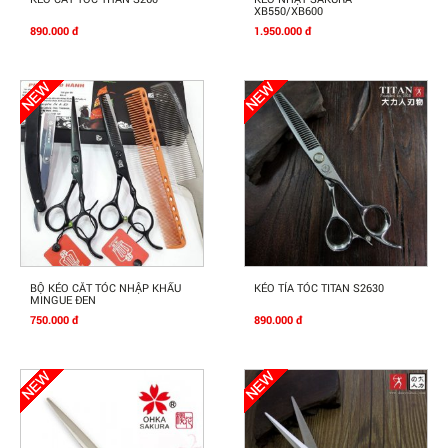
XB550/XB600
890.000 đ
1.950.000 đ
Mua Ngay
Mua Ngay
BỘ KÉO CẮT TÓC NHẬP KHẨU
KÉO TỈA TÓC TITAN S2630
MINGUE ĐEN
750.000 đ
890.000 đ