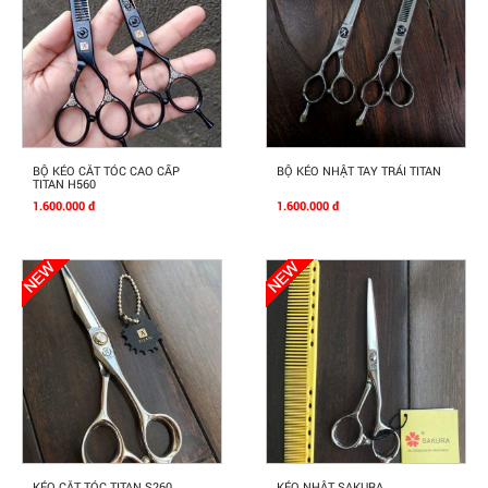
Mua Ngay
Mua Ngay
BỘ KÉO CẮT TÓC CAO CẤP
BỘ KÉO NHẬT TAY TRÁI TITAN
TITAN H560
1.600.000 đ
1.600.000 đ
Mua Ngay
Mua Ngay
KÉO CẮT TÓC TITAN S260
KÉO NHẬT SAKURA