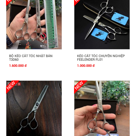
Mua Ngay
Mua Ngay
BỘ KÉO CẮT TÓC NHẬT BẢN
KÉO CẮT TÓC CHUYÊN NGHIỆP
T3D60
FEELENDER FL01
1.600.000 đ
1.000.000 đ