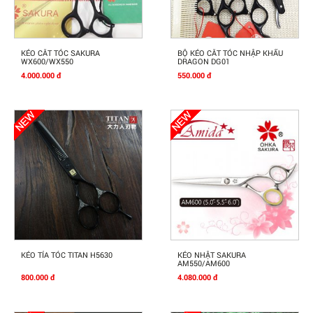
Mua Ngay
Mua Ngay
KÉO CẮT TÓC SAKURA
BỘ KÉO CẮT TÓC NHẬP KHẨU
WX600/WX550
DRAGON DG01
4.000.000 đ
550.000 đ
Mua Ngay
Mua Ngay
KÉO TỈA TÓC TITAN H5630
KÉO NHẬT SAKURA
AM550/AM600
800.000 đ
4.080.000 đ