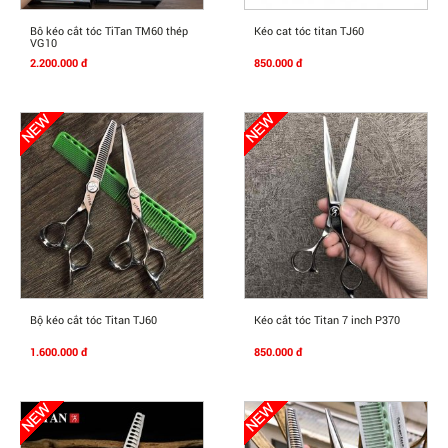
Mua Ngay
Mua Ngay
Bô kéo cắt tóc TiTan TM60 thép
Kéo cat tóc titan TJ60
VG10
2.200.000 đ
850.000 đ
Mua Ngay
Mua Ngay
Bộ kéo cắt tóc Titan TJ60
Kéo cắt tóc Titan 7 inch P370
1.600.000 đ
850.000 đ