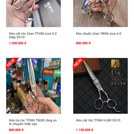
Mua Ngay
Mua Ngay
Kéo cắt tóc titan TFV60 size 6.0
Kéo chuốc titan TW60 size 6.0
thép VG10
1.200.000 đ
800.000 đ
Mua Ngay
Mua Ngay
Kéo tỉa tóc TITAN T5630 răng so
Kéo cắt tóc TITAN HJ60 VG10
le chuyên nhặt sạn
800.000 đ
1.150.000 đ