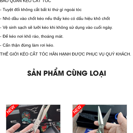
BẢO QUẢN KÉO CẮT TÓC
​- Tuyệt đối không cắt bất kì thứ gì ngoài tóc
- Nhỏ dầu vào chốt kéo nếu thấy kéo có dấu hiệu khô chốt
- Vệ sinh sạch sẽ lưỡi kéo khi không sử dụng vào cuối ngày.
- Để kéo nơi khô ráo, thoáng mát.
- Cẩn thận đừng làm rơi kéo.
THẾ GIỚI KÉO CẮT TÓC HÂN HẠNH ĐƯỢC PHỤC VỤ QUÝ KHÁCH.
SẢN PHẨM CÙNG LOẠI