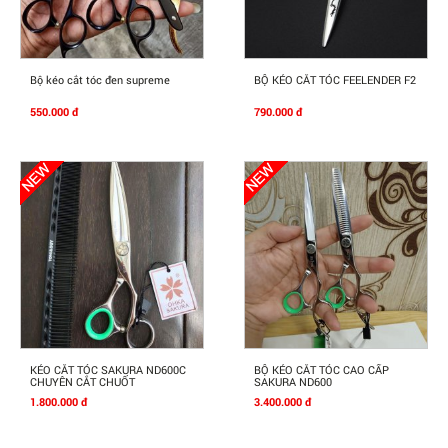
Mua Ngay
Mua Ngay
Bộ kéo cắt tóc đen supreme
BỘ KÉO CẮT TÓC FEELENDER F2
550.000 đ
790.000 đ
Mua Ngay
Mua Ngay
KÉO CẮT TÓC SAKURA ND600C
BỘ KÉO CẮT TÓC CAO CẤP
CHUYÊN CẮT CHUỐT
SAKURA ND600
1.800.000 đ
3.400.000 đ