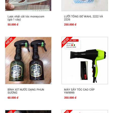
Mua Ngay
Mua Ngay
Lược nhật cắt tóc moneycom
LƯỠI TÔNG ĐƠ WAHL 2222 VÀ
(giá 1 cây)
2226
50.000 đ
250.000 đ
Mua Ngay
Mua Ngay
BÌNH XỊT NƯỚC DẠNG PHUN
MÁY SẤY TÓC CAO CẤP
SƯƠNG
YM9999
60.000 đ
350.000 đ