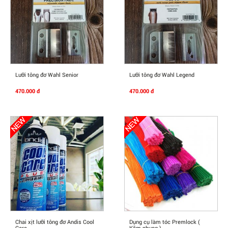
Mua Ngay
Mua Ngay
Lưỡi tông đơ Wahl Senior
Lưỡi tông đơ Wahl Legend
470.000 đ
470.000 đ
Mua Ngay
Mua Ngay
Chai xịt lưỡi tông đơ Andis Cool
Dụng cụ làm tóc Premlock (
Care
Kẽm nhung )