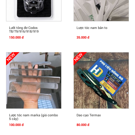
Mua Ngay
Mua Ngay
Lưỡi tông đơ Codos
Lược tóc nam bản to
T8/T9/916/918/919
150.000 đ
35.000 đ
Mua Ngay
Mua Ngay
Lược tóc nam marka (giá combo
Dao cạo Termax
5 cây)
100.000 đ
80.000 đ