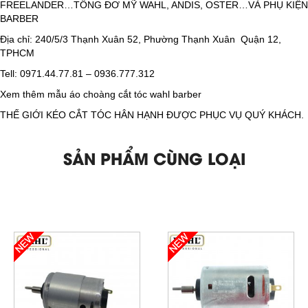
FREELANDER…TÔNG ĐƠ MỸ WAHL, ANDIS, OSTER…VÀ PHỤ KIỆN
BARBER
Địa chỉ: 240/5/3 Thạnh Xuân 52, Phường Thạnh Xuân Quận 12,
TPHCM
Tell: 0971.44.77.81 – 0936.777.312
Xem thêm mẫu áo choàng cắt tóc wahl barber
THẾ GIỚI KÉO CẮT TÓC HÂN HẠNH ĐƯỢC PHỤC VỤ QUÝ KHÁCH.
SẢN PHẨM CÙNG LOẠI