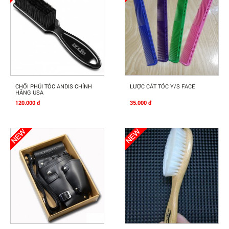
Mua Ngay
Mua Ngay
CHỔI PHỦI TÓC ANDIS CHÍNH
LƯỢC CẮT TÓC Y/S FACE
HÃNG USA
120.000 đ
35.000 đ