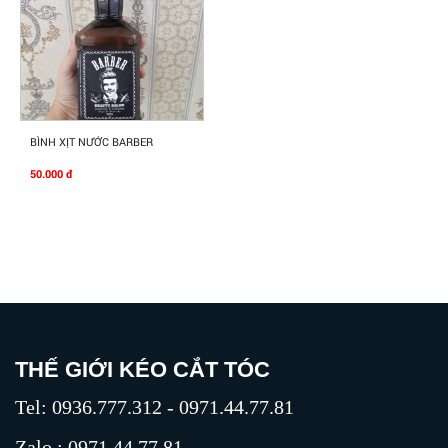
Mua Ngay
BÌNH XỊT NƯỚC BARBER
50.000 đ
THẾ GIỚI KÉO CẮT TÓC
Tel: 0936.777.312 - 0971.44.77.81
Zalo : 0971.44.77.81