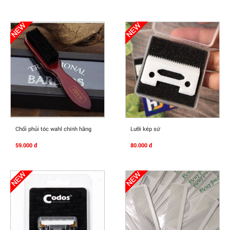
Mua Ngay
Mua Ngay
Chổi phủi tóc wahl chính hãng
Lưỡi kép sứ
59.000 đ
80.000 đ