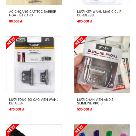
Mua Ngay
Mua Ngay
ÁO CHOÀNG CẮT TÓC BARBER
LƯỠI KÉP WAHL MAGIC CLIP
HỌA TIẾT CARO
CORDLESS
80.000 đ
480.000 đ
Mua Ngay
Mua Ngay
LƯỠI TÔNG ĐƠ CẠO VIỀN WAHL
LƯỠI CHẤN VIỀN ANDIS
DETAILER
SLIMLINE PRO LI
470.000 đ
530.000 đ