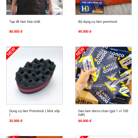
Mua Ngay
Mua Ngay
Tạp dề làm hóa chất
Bộ dụng cụ làm premlock
80.000 đ
90.000 đ
Mua Ngay
Mua Ngay
Dụng cụ làm Premlock ( Mút xốp
Dao lam dorco titan (giá 1 vỉ 100
)
lưỡi)
35.000 đ
60.000 đ