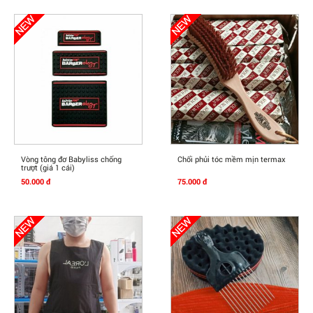
Mua Ngay
Mua Ngay
Vòng tông đơ Babyliss chống
Chổi phủi tóc mềm mịn termax
trượt (giá 1 cái)
50.000 đ
75.000 đ