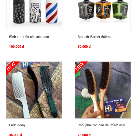
Mua Ngay
Mua Ngay
Bình xịt nước cắt tóc nano
Bình xit Barber 600ml
100.000 đ
50.000 đ
Mua Ngay
Mua Ngay
Lược cong
Chổi phủi tóc cán dài mềm mịn
35.000 đ
75.000 đ