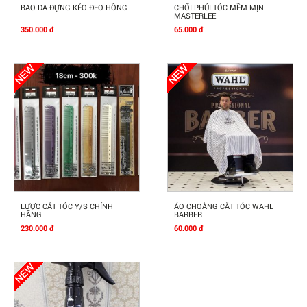
Mua Ngay
Mua Ngay
BAO DA ĐỰNG KÉO ĐEO HÔNG
CHỔI PHỦI TÓC MỀM MỊN
MASTERLEE
350.000 đ
65.000 đ
Mua Ngay
Mua Ngay
LƯỢC CẮT TÓC Y/S CHÍNH
ÁO CHOÀNG CẮT TÓC WAHL
HÃNG
BARBER
230.000 đ
60.000 đ