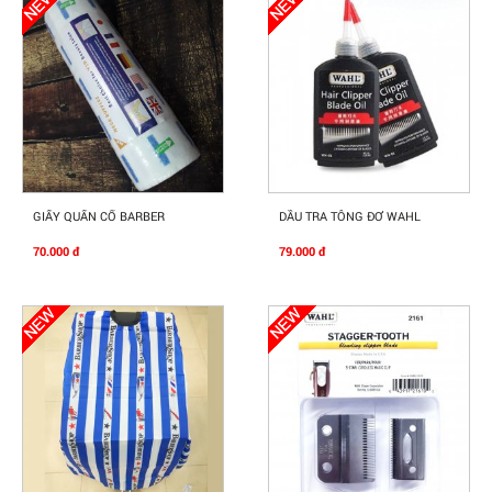
Mua Ngay
Mua Ngay
GIẤY QUẤN CỔ BARBER
DẦU TRA TÔNG ĐƠ WAHL
70.000 đ
79.000 đ