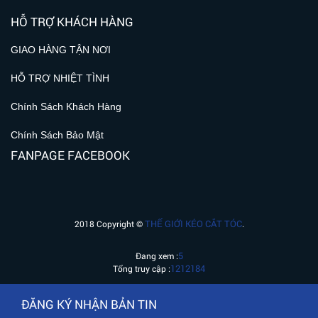
HỖ TRỢ KHÁCH HÀNG
GIAO HÀNG TẬN NƠI
HỖ TRỢ NHIỆT TÌNH
Chính Sách Khách Hàng
Chính Sách Bảo Mật
FANPAGE FACEBOOK
THẾ GIỚI KÉO CẮT TÓC
2018 Copyright ©
.
5
Đang xem :
1212184
Tổng truy cập :
ĐĂNG KÝ NHẬN BẢN TIN