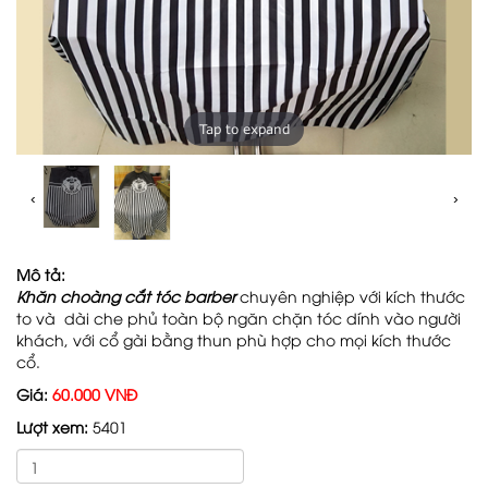
Tap to expand
‹
›
Mô tả:
Khăn choàng cắt tóc barber
chuyên nghiệp với kích thước
to và dài che phủ toàn bộ ngăn chặn tóc dính vào người
khách, với cổ gài bằng thun phù hợp cho mọi kích thước
cổ.
Giá:
60.000 VNĐ
Lượt xem:
5401