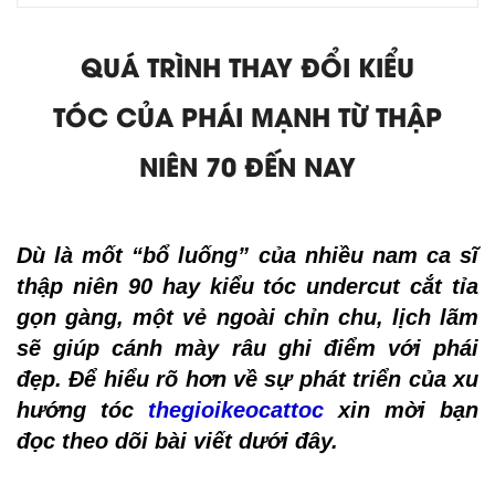
QUÁ TRÌNH THAY ĐỔI KIỂU
TÓC CỦA PHÁI MẠNH TỪ THẬP
NIÊN 70 ĐẾN NAY
Dù là mốt “bổ luống” của nhiều nam ca sĩ
thập niên 90 hay kiểu tóc undercut cắt tỉa
gọn gàng, một vẻ ngoài chỉn chu, lịch lãm
sẽ giúp cánh mày râu ghi điểm với phái
đẹp. Để hiểu rõ hơn về sự phát triển của xu
hướng tóc
thegioikeocattoc
xin mời bạn
đọc theo dõi bài viết dưới đây.