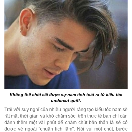
Không thể chối cãi được sự nam tính toát ra từ kiểu tóc
undercut quiff.
Trái với suy nghĩ của nhiều người rằng tạo kiểu tóc nam sẽ
rất mất thời gian và khó chăm sóc, trên thực tế bạn chỉ cần
dành thêm một vài phút để chăm chút bản thân là sẽ có
được vẻ ngoài “chuẩn lịch lãm”. Nói vui một chút, bước