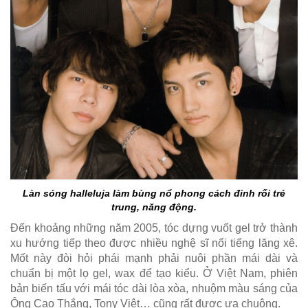
Làn sóng halleluja làm bùng nổ phong cách đinh rối trẻ
trung, năng động.
Đến khoảng những năm 2005, tóc dựng vuốt gel trở thành
xu hướng tiếp theo được nhiều nghệ sĩ nổi tiếng lăng xê.
Mốt này đòi hỏi phái mạnh phải nuôi phần mái dài và
chuẩn bị một lọ gel, wax để tạo kiểu. Ở Việt Nam, phiên
bản biến tấu với mái tóc dài lòa xòa, nhuộm màu sáng của
Ông Cao Thắng, Tony Việt… cũng rất được ưa chuộng.