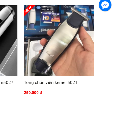
Mua Ngay
 km5027
Tông chấn viền kemei 5021
250.000 đ