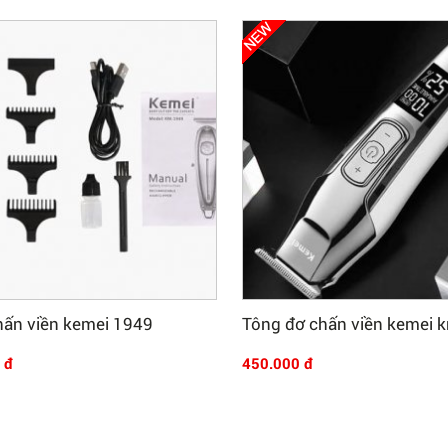
Mua Ngay
Mua Ngay
hấn viền kemei 1949
Tông đơ chấn viền kemei
 đ
450.000 đ