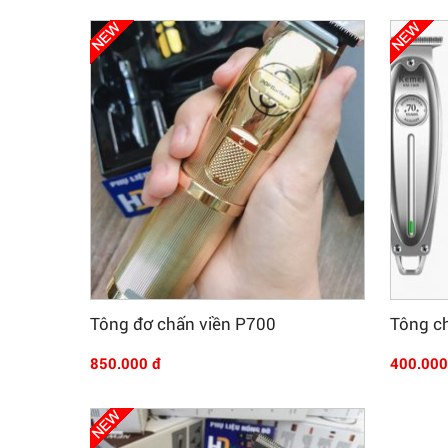
Mua Ngay
Tông đơ chấn viền P700
Tông c
850.000 đ
400.000