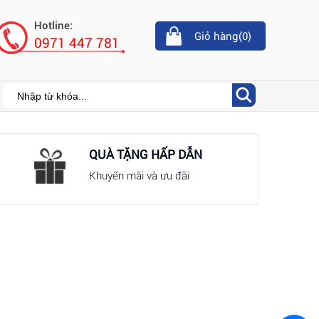
Hotline:
Giỏ hàng(
0
)
0971 447 781
QUÀ TẶNG HẤP DẪN
Khuyến mãi và ưu đãi