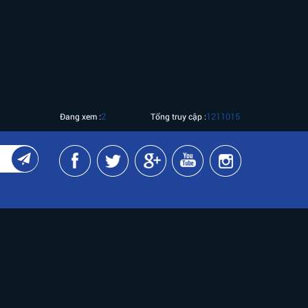
2
1211015
Đang xem :
Tổng truy cập :